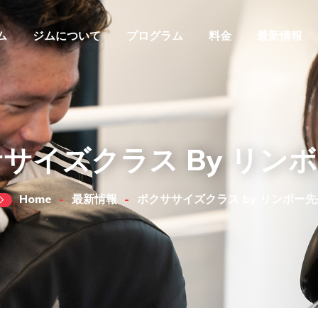
ム
ジムについて
プログラム
料金
最新情報
サイズクラス By リン
Home
最新情報
ボクササイズクラス by リンボー先